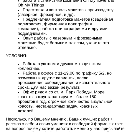
работа в стилистике компании Oh My flowers &
Oh My Things
Подготовка и контроль макетов к производству
(лазерное, фрезерное, и др).
Предпечатная подготовка макетов (свадебная
полиграфия, фирменная полиграфия
компании), работа с типографиями и другими
подрядчиками.
Опыт работы с лазерным и фрезерными
макетами будет большим плюсом, укажите это
отдельно.
УСЛОВИЯ:
Работа в уютном и дружном творческом
коллективе.
Работа в офисе с 11-19.00 по графику 5/2, но
возможны и другие варианты, после
прохождения собеседования и испытательного
срока. Для нас важен результат.
Офис рядом со ст. м. Парк Победы. Море
красоты вокруг гарантируем - более 150
проектов в год, огромное количество визуальной
красоты, нестандартных задач, красивых
деталей.
Несколько, по Вашему мнению, Ваших лучших работ +
рассказ о себе и своих умениях в свободной форме + ответ
на вопрос почему хотите работать именно у нас присылайте