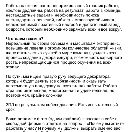
Работа сложная: часто ненормированный график работы,
жесткие дедлайны, работа на результат, работа в команде,
нестандартные задачи и необходимость поиска
нестандартных решений, гибкость, стрессоустойчивость,
непоколебимый позитивный настрой и достаточный заряд
бодрости, которым необходимо заряжать всех и всё вокруг.
Что даем взамен?
Нереальный по своим объемам и масштабам экспириенс,
повышение левела в огромном количестве областей жизни,
шанс стать частью лучшей в мире команды, увидеть весь
процесс создания декора изнутри, возможность карьерного
роста, непрекращающийся процесс обучения на всех
этапах.
По сути, мы ищем правую руку ведущего декоратора,
который будет делить все обязанности и оказывать
повсеместную поддержку на всех этапах работы. Работа
страшно интересная, многогранная и удивительная, но,
повторимся, крайне сложная.
ЗПЛ по результатам собеседования. Есть испытательный
срок.
Ваши резюме с фото (одним файлом) + рассказ о себе в
свободной форме с ответом на вопрос – «Почему вы хотите
работать у нас? И почему мы должны выбрать именно вас»