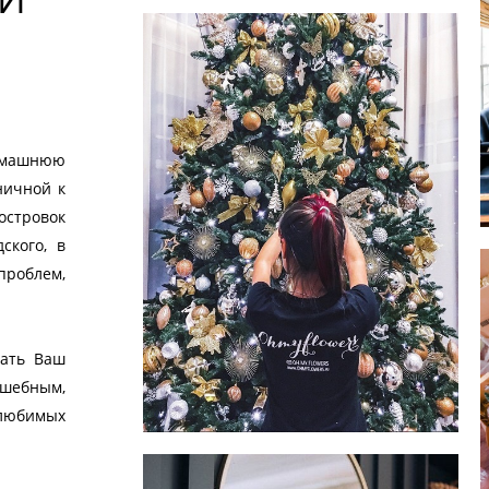
домашнюю
ничной к
островок
ского, в
проблем,
лать Ваш
лшебным,
 любимых