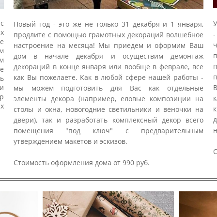
с
У
Новый год - это же не только 31 декабря и 1 января,
х
-
продлите с помощью грамотных декораций волшебное
е
настроение на месяца! Мы приедем и оформим Ваш
ем
п
дом в начале декабря и осуществим демонтаж
ем
п
декораций в конце января или вообще в феврале, все
ке
п
как Вы пожелаете. Как в любой сфере нашей работы -
ть
и
В
мы можем подготовить для Вас как отдельные
ор
к
элементы декора (например, еловые композиции на
их
к
столы и окна, новогодние светильники и веночки на
д
двери), так и разработать комплексный декор всего
н
помещения "под ключ" с предварительным
утверждением макетов и эскизов.
С
Стоимость оформления дома от 990 руб.