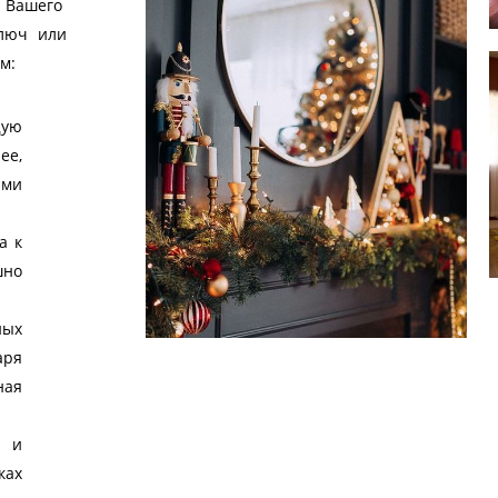
р Вашего
ключ или
м:
щую
ее,
ыми
а к
шно
ных
аря
ная
и и
ках