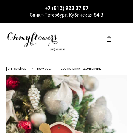
+7 (812) 923 37 87
Санкт-Петербург,
Кубинская 84-В
| oh my shop |
>
- new year -
>
светильник - щелкунчик