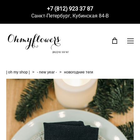
+7 (812) 923 37 87
Санкт-Петербург,
Кубинская 84-В
| oh my shop |
>
- new year -
>
новогодние теги